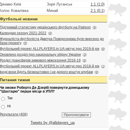
Динамо Київ
Зоря Луганськ
1:1 (1:0)
Колос Ковалівка
Минай
2:1 (0:1)
Футбольні новини
Підтримай статистику українського футболу на Patreon
(
0
)
Календар сезону 2021-2022
(
0
)
Журналіста-футболіста Дмитра Поворознюка було внесено до
бази проекту
(
0
)
Футбольний проект ALLPLAYERS.in.UA звітує про 2019-й рік
(
0
)
Оновлено розділ про національну збірну України
(
3
)
Розділ трансферів зимового міжсезоння 2018-19
(
0
)
Футбольний проект ALLPLAYERS.in.UA звітує про 2018-й рік
(
1
)
Іноді вони йдуть безкоштовно і це дорого коштує клубам
(
0
)
Питання тижня
Чи зможе Роберто Де Дзербі повернути донецькому
"Шахтарю" перше місце в УПЛ?
Так
Ні
Результати (406)
Tweets by @allplayers_ua