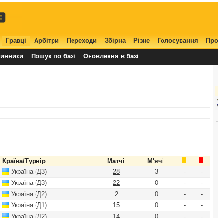
Гравці
Арбітри
Переходи
Збірна
Різне
Голосування
Про
нинники
Пошук по базі
Оновлення в базі
Країна/Турнір
Матчі
М'ячі
Україна (Д3)
28
3
-
-
Україна (Д3)
22
0
-
-
Україна (Д2)
2
0
-
-
Україна (Д1)
15
0
-
-
Україна (Д2)
14
0
-
-