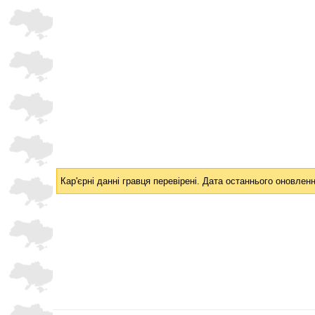
Кар'єрні данні гравця перевірені. Дата останнього оновленн