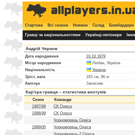
Стартова
Всі сезони
Новини
Склад
Бомбардири
Гравці за національностями
Українці-легіонери
Іме
Андрій Чернов
Дата народження
19.10.1979
Місце народження
Любан, Україна
Національність
Україна
Зріст, вага
193 см, 86 кг
Амплуа
Захисник
Кар'єра гравця – статистика виступів
Сезон
Команди
1997/98
СК Одеса
1998/99
СК Одеса
Чорноморець Одеса
1999/00
Чорноморець Одеса
Чорноморець-2 Одеса