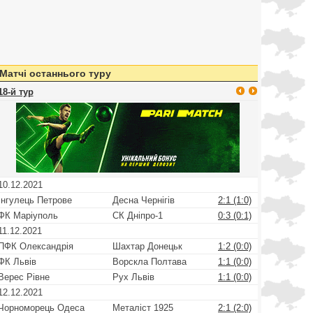
Матчі останнього туру
18-й тур
10.12.2021
Інгулець Петрове
Десна Чернігів
2:1 (1:0)
ФК Маріуполь
СК Дніпро-1
0:3 (0:1)
11.12.2021
ПФК Олександрія
Шахтар Донецьк
1:2 (0:0)
ФК Львів
Ворскла Полтава
1:1 (0:0)
Верес Рівне
Рух Львів
1:1 (0:0)
12.12.2021
Чорноморець Одеса
Металіст 1925
2:1 (2:0)