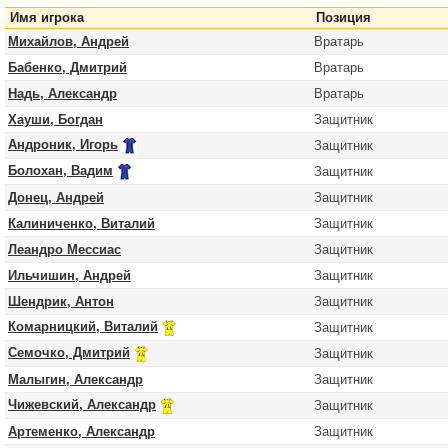
Имя игрока
Позиция
Михайлов, Андрей
Вратарь
Бабенко, Дмитрий
Вратарь
Надь, Александр
Вратарь
Хауши, Богдан
Защитник
Андроник, Игорь
Защитник
Болохан, Вадим
Защитник
Донец, Андрей
Защитник
Калиниченко, Виталий
Защитник
Леандро Мессиас
Защитник
Ильчишин, Андрей
Защитник
Шендрик, Антон
Защитник
Комарницкий, Виталий
Защитник
Семочко, Дмитрий
Защитник
Малыгин, Александр
Защитник
Чижевский, Александр
Защитник
Артеменко, Александр
Защитник