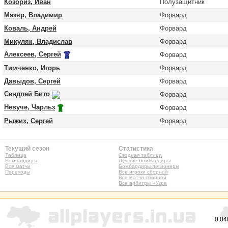
Козориз, Иван
Полузащитник
Мазяр, Владимир
Форвард
Коваль, Андрей
Форвард
Микуляк, Владислав
Форвард
Алексеев, Сергей
Форвард
Тимченко, Игорь
Форвард
Давыдов, Сергей
Форвард
Сендлей Бито
Форвард
Невуче, Чарльз
Форвард
Рыжих, Сергей
Форвард
Текущий сезон
Статистика
Таблица
Сводная таблица
Бомбардиры
Лучшие бомбардиры
Все матчи
Бомбардиры легионеры
Переходы
Все игроки сборной
Все матчи сборной
Все арбитры ЧУкра
0.04