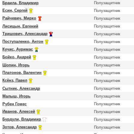
Браила, Владимир
Полузащитник
Есин, Сергей
Полузащитник
Райчевич, Мирко
Полузащитник
Лисицын, Евгений
Полузащитник
Тришович, Александар
Полузащитник
Поступаленко, Антон
Полузащитник
Кучис, Ауримас
Полузащитник
Бойко, Андрей
Полузащитник
Шопин, Игорь
Полузащитник
Платонов, Валентин
Полузащитник
Ксёнз, Павел
Полузащитник
Сытник, Александр
Полузащитник
Малыш, Игорь
Полузащитник
Рубен Гомес
Полузащитник
Иванов, Алексей
Полузащитник
Бурдули, Владимир
Полузащитник
Зотов, Александр
Полузащитник