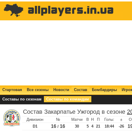
Стартовая
Все сезоны
Новости
Состав
Бомбардиры
Игро
Составы по сезонам
Составы по командам
Состав Закарпатье Ужгород в сезоне
2
Дивизион
№
Матчи
В
Н
П
Голы:
±
О
16
16
1
D1
30
5
4
21
18:44
-26
/