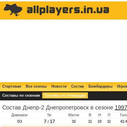
Стартовая
Все сезоны
Новости
Состав
Бомбардиры
Игро
Составы по сезонам
Составы по командам
Состав Днепр-2 Днепропетровск в сезоне
1997
Дивизион
№
Матчи
В
Н
П
Гол
7
17
D3
32
11
10
11
41:
/