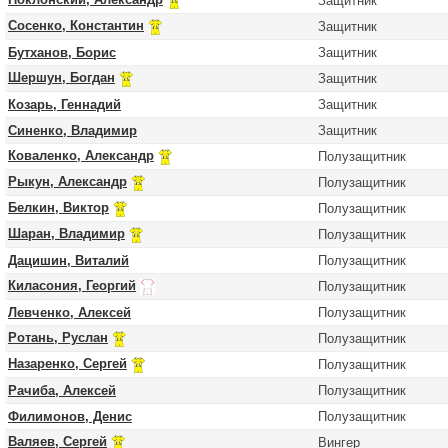
Защитник
Сосенко, Константин
Защитник
Бутханов, Борис
Защитник
Шершун, Богдан
Защитник
Козарь, Геннадий
Защитник
Синенко, Владимир
Защитник
Коваленко, Александр
Полузащитник
Рыкун, Александр
Полузащитник
Белкин, Виктор
Полузащитник
Шаран, Владимир
Полузащитник
Дацишин, Виталий
Полузащитник
Киласония, Георгий
Полузащитник
Левченко, Алексей
Полузащитник
Ротань, Руслан
Полузащитник
Назаренко, Сергей
Полузащитник
Рачиба, Алексей
Полузащитник
Филимонов, Денис
Полузащитник
Валяев, Сергей
Вингер