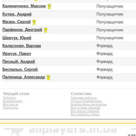
Калиниченко, Максим
Полузащитник
Котюк, Андрей
Полузащитник
Мизин, Сергей
Полузащитник
Парфенов, Дмитрий
Полузащитник
Шевчук, Юрий
Полузащитник
Киласония, Варлам
Форвард
Иричук, Павел
Форвард
Писный, Андрей
Форвард
Беспалых, Сергей
Форвард
Паляница, Александр
Форвард
Текущий сезон
Статистика
Таблица
Сводная таблица
Бомбардиры
Лучшие бомбардиры
Все матчи
Бомбардиры легионеры
Переходы
Все игроки сборной
Все матчи сборной
Все арбитры ЧУкра