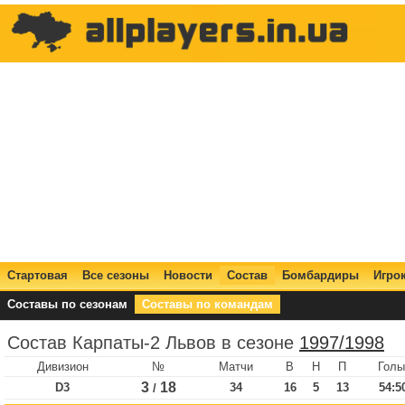
Стартовая
Все сезоны
Новости
Состав
Бомбардиры
Игро
Составы по сезонам
Составы по командам
Состав Карпаты-2 Львов в сезоне
1997/1998
Дивизион
№
Матчи
В
Н
П
Голы
3
18
D3
34
16
5
13
54:5
/