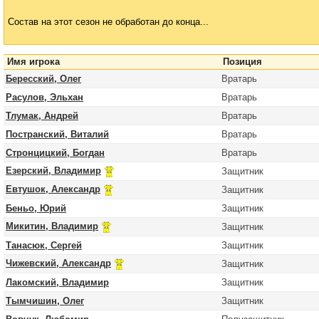
Состав на этот сезон не обработан до конца...
Имя игрока
Позиция
Бересский, Олег
Вратарь
Расулов, Эльхан
Вратарь
Тлумак, Андрей
Вратарь
Постранский, Виталий
Вратарь
Стронцицкий, Богдан
Вратарь
Езерский, Владимир
Защитник
Евтушок, Александр
Защитник
Беньо, Юрий
Защитник
Микитин, Владимир
Защитник
Танасюк, Сергей
Защитник
Чижевский, Александр
Защитник
Лакомский, Владимир
Защитник
Тымчишин, Олег
Защитник