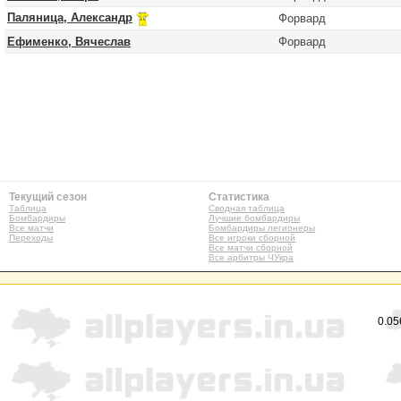
Паляница, Александр
Форвард
Ефименко, Вячеслав
Форвард
Текущий сезон
Статистика
Таблица
Сводная таблица
Бомбардиры
Лучшие бомбардиры
Все матчи
Бомбардиры легионеры
Переходы
Все игроки сборной
Все матчи сборной
Все арбитры ЧУкра
0.05