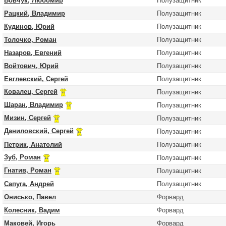
Вовчук, Любомир
Полузащитник
Рацкий, Владимир
Полузащитник
Кудинов, Юрий
Полузащитник
Толочко, Роман
Полузащитник
Назаров, Евгений
Полузащитник
Войтович, Юрий
Полузащитник
Евглевский, Сергей
Полузащитник
Ковалец, Сергей
Полузащитник
Шаран, Владимир
Полузащитник
Мизин, Сергей
Полузащитник
Даниловский, Сергей
Полузащитник
Петрик, Анатолий
Полузащитник
Зуб, Роман
Полузащитник
Гнатив, Роман
Полузащитник
Сапуга, Андрей
Полузащитник
Онисько, Павел
Форвард
Колесник, Вадим
Форвард
Маковей, Игорь
Форвард