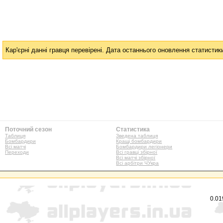
Кар'єрні данні гравця перевірені. Дата останнього оновлення статистик
Поточний сезон
Статистика
Таблиця
Зведена таблиця
Бомбардири
Кращі бомбардири
Всі матчі
Бомбардири легіонери
Переходи
Всі гравці збірної
Всі матчі збірної
Всі арбітри ЧУкра
0.01