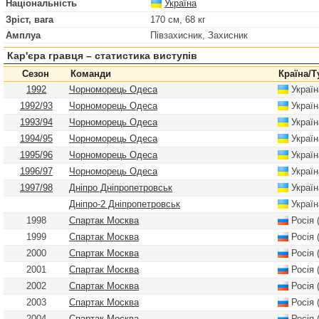
Національність
Україна
Зріст, вага
170 см, 68 кг
Амплуа
Півзахисник, Захисник
Кар'єра гравця – статистика виступів
Сезон
Команди
Країна/Т
1992
Чорноморець Одеса
Україн
1992/93
Чорноморець Одеса
Україн
1993/94
Чорноморець Одеса
Україн
1994/95
Чорноморець Одеса
Україн
1995/96
Чорноморець Одеса
Україн
1996/97
Чорноморець Одеса
Україн
1997/98
Дніпро Дніпропетровськ
Україн
Дніпро-2 Дніпропетровськ
Україн
1998
Спартак Москва
Росія 
1999
Спартак Москва
Росія 
2000
Спартак Москва
Росія 
2001
Спартак Москва
Росія 
2002
Спартак Москва
Росія 
2003
Спартак Москва
Росія 
2004
Спартак Москва
Росія 