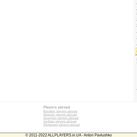
Players abroad
Brazilian players abroad
Nigerian players abroad
Georgian players abroad
Serbian players abroad
Romanian players abroad
© 2011-2022 ALLPLAYERS.in.UA - Anton Pavlushko