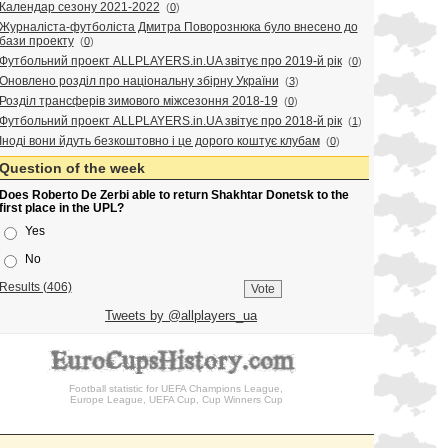
Календар сезону 2021-2022
(
0
)
Журналіста-футболіста Дмитра Поворознюка було внесено до
бази проекту
(
0
)
Футбольний проект ALLPLAYERS.in.UA звітує про 2019-й рік
(
0
)
Оновлено розділ про національну збірну України
(
3
)
Розділ трансферів зимового міжсезоння 2018-19
(
0
)
Футбольний проект ALLPLAYERS.in.UA звітує про 2018-й рік
(
1
)
Іноді вони йдуть безкоштовно і це дорого коштує клубам
(
0
)
Question of the week
Does Roberto De Zerbi able to return Shakhtar Donetsk to the
first place in the UPL?
Yes
No
Results (406)
Tweets by @allplayers_ua
Football statistic for UEFA Champions League,
Europe League, UEFA Cup, Cup Winners Cup