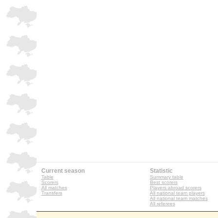
Current season
Statistic
Table
Summary table
Scorers
Best scorers
All matches
Players abroad scorers
Transfers
All national team players
All national team matches
All referees