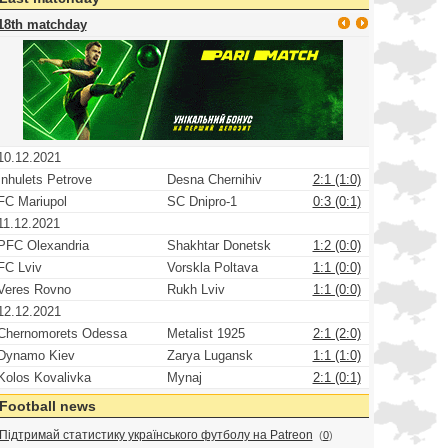
18th matchday
10.12.2021
Inhulets Petrove
Desna Chernihiv
2:1 (1:0)
FC Mariupol
SC Dnipro-1
0:3 (0:1)
11.12.2021
PFC Olexandria
Shakhtar Donetsk
1:2 (0:0)
FC Lviv
Vorskla Poltava
1:1 (0:0)
Veres Rovno
Rukh Lviv
1:1 (0:0)
12.12.2021
Chernomorets Odessa
Metalist 1925
2:1 (2:0)
Dynamo Kiev
Zarya Lugansk
1:1 (1:0)
Kolos Kovalivka
Mynaj
2:1 (0:1)
Football news
Підтримай статистику українського футболу на Patreon
(
0
)