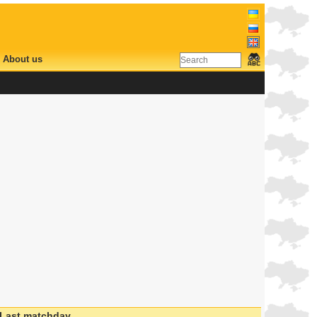
About us
Last matchday