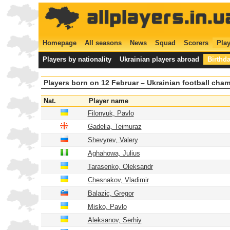
Homepage
All seasons
News
Squad
Scorers
Play
Players by nationality
Ukrainian players abroad
Birthd
Players born on 12 Februar – Ukrainian football cha
Nat.
Player name
Filonyuk, Pavlo
Gadelia, Teimuraz
Shevyrev, Valery
Aghahowa, Julius
Tarasenko, Oleksandr
Chesnakov, Vladimir
Balazic, Gregor
Misko, Pavlo
Aleksanov, Serhiy