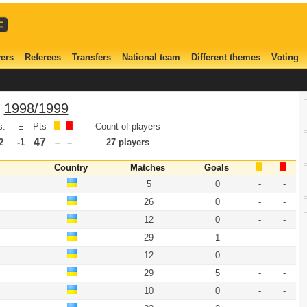
ers
Referees
Transfers
National team
Different themes
Voting
n
1998/1999
s:
±
Pts
Count of players
47
2
-1
–
–
27 players
Country
Matches
Goals
5
0
-
-
26
0
-
-
12
0
-
-
29
1
-
-
12
0
-
-
29
5
-
-
10
0
-
-