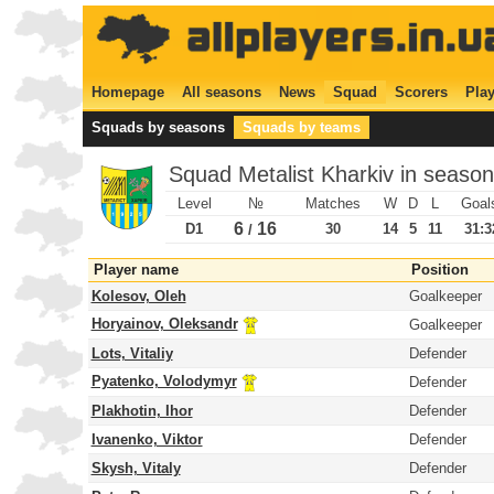
Homepage
All seasons
News
Squad
Scorers
Play
Squads by seasons
Squads by teams
Squad Metalist Kharkiv in seaso
Level
№
Matches
W
D
L
Goal
6
16
D1
30
14
5
11
31:3
/
Player name
Position
Kolesov, Oleh
Goalkeeper
Horyainov, Oleksandr
Goalkeeper
Lots, Vitaliy
Defender
Pyatenko, Volodymyr
Defender
Plakhotin, Ihor
Defender
Ivanenko, Viktor
Defender
Skysh, Vitaly
Defender