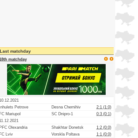
Last matchday
18th matchday
10.12.2021
Inhulets Petrove
Desna Chernihiv
2:1 (1:0)
FC Mariupol
SC Dnipro-1
0:3 (0:1)
11.12.2021
PFC Olexandria
Shakhtar Donetsk
1:2 (0:0)
FC Lviv
Vorskla Poltava
1:1 (0:0)