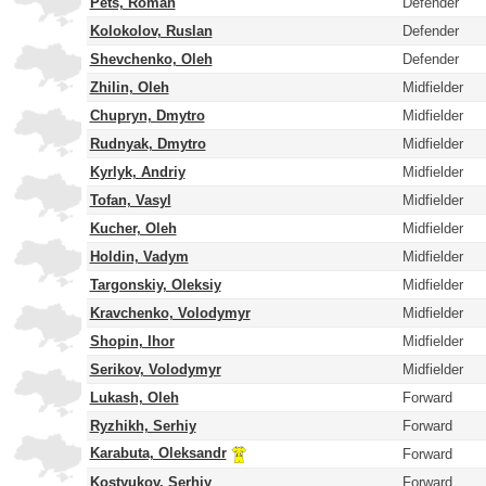
Pets, Roman
Defender
Kolokolov, Ruslan
Defender
Shevchenko, Oleh
Defender
Zhilin, Oleh
Midfielder
Chupryn, Dmytro
Midfielder
Rudnyak, Dmytro
Midfielder
Kyrlyk, Andriy
Midfielder
Tofan, Vasyl
Midfielder
Kucher, Oleh
Midfielder
Holdin, Vadym
Midfielder
Targonskiy, Oleksiy
Midfielder
Kravchenko, Volodymyr
Midfielder
Shopin, Ihor
Midfielder
Serikov, Volodymyr
Midfielder
Lukash, Oleh
Forward
Ryzhikh, Serhiy
Forward
Karabuta, Oleksandr
Forward
Kostyukov, Serhiy
Forward