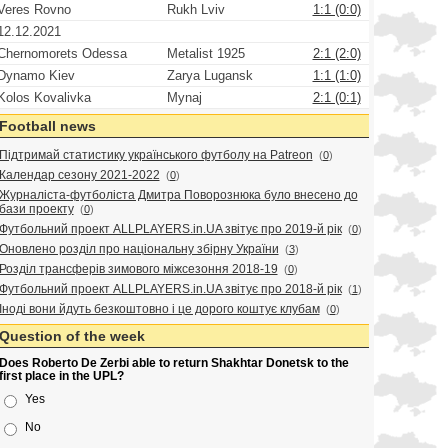
Veres Rovno
Rukh Lviv
1:1 (0:0)
12.12.2021
Chernomorets Odessa
Metalist 1925
2:1 (2:0)
Dynamo Kiev
Zarya Lugansk
1:1 (1:0)
Kolos Kovalivka
Mynaj
2:1 (0:1)
Football news
Підтримай статистику українського футболу на Patreon
(
0
)
Календар сезону 2021-2022
(
0
)
Журналіста-футболіста Дмитра Поворознюка було внесено до
бази проекту
(
0
)
Футбольний проект ALLPLAYERS.in.UA звітує про 2019-й рік
(
0
)
Оновлено розділ про національну збірну України
(
3
)
Розділ трансферів зимового міжсезоння 2018-19
(
0
)
Футбольний проект ALLPLAYERS.in.UA звітує про 2018-й рік
(
1
)
Іноді вони йдуть безкоштовно і це дорого коштує клубам
(
0
)
Question of the week
Does Roberto De Zerbi able to return Shakhtar Donetsk to the
first place in the UPL?
Yes
No